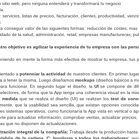
 sitio web, pero ninguna entenderá y transformará tu negocio
da.
servicios, listas de precios, facturación, clientes, productividad, ven
.
a conseguir valor de las siguientes formas: reducción de costes, mas
uidado de la salud, administración, retail, empresas manufactureras, pu
tro objetivo es agilizar la experiencia de tu empresa con las pers
teniendo en mente la forma más efectiva de mostrar tu empresa, tus 
rientado a
potenciar la actividad
de nuestros clientes. En primer luga
a a tener la misma. Luego diseñamos
mockups
(diseños básicos a ma
ara funcionar. En segundo lugar el diseño, la
UI
se compone de difer
electores, de forma que la App tenga una coherencia visual en la mism
a medida
que se realiza el diseño (UI) se realizan los
test de conc
lmente, que la usabilidad sea sencilla, que existan opciones conocida
es sistemas operativos, como funcionaría la App vista en vertical o ap
e para actualizar información, comprobar ventas, actualizar precios, e
as que no disponen de actualizaciones.
tración integral de la compañía:
Trabaja desde la producción hasta l
labón de la cadena. C: Involucra a todos los trabajadores:
ayud