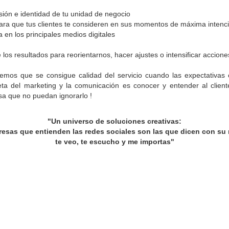
ión e identidad de tu unidad de negocio
ra que tus clientes te consideren en sus momentos de máxima intenci
en los principales medios digitales
s resultados para reorientarnos, hacer ajustes o intensificar accion
mos que se consigue calidad del servicio cuando las expectativas c
ta del marketing y la comunicación es conocer y entender al client
a que no puedan ignorarlo !
"Un universo de soluciones creativas:
esas que entienden las redes sociales son las que dicen con su
te veo, te escucho y me importas"