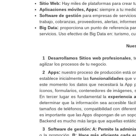
Sitio Web:
Hay miles de plataformas para crear tu
Aplicaciones móviles, Apps:
siempre a tu medi
Software de gestión
para empresas de servicios: 
trabajo, cobranzas, proveedores, alertas, informes
Big Data:
proporciona un punto de referencia par
servicios. Uso efectivo de Big Data en: turismo, c
Nues
Desarrollamos Sitios web profesionales
, 
agilizar los procesos de tu negocio.
Apps:
nuestro proceso de producción está o
establece inicialmente las
funcionalidades
que v
este momento los datos que necesitará la App p
íconos, formularios, contenedores de imágenes, s
En tercer lugar es fundamental la
experiencia 
determinar que la información sea accesible fáci
tamaños de teléfonos, compatibilidad con diferent
es importante que las Apps dispongan de un soport
Backend es mucho más larga que aquellas estátic
Software de gestión: A: Permite la adminis
o la promoción.
B: Hace más eficiente cada es