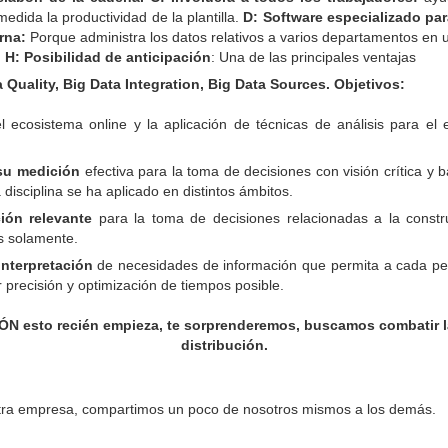
edida la productividad de la plantilla.
D: Software especializado par
rna:
Porque administra los datos relativos a varios departamentos en u
 H: Posibilidad de anticipación
: Una de las principales ventajas
 Quality, Big Data Integration, Big Data Sources. Objetivos:
 ecosistema online y la aplicación de técnicas de análisis para el 
 su medición
efectiva para la toma de decisiones con visión crítica y
disciplina se ha aplicado en distintos ámbitos.
ión relevante
para la toma de decisiones relacionadas a la constru
s solamente.
interpretación
de necesidades de información que permita a cada per
 precisión y optimización de tiempos posible.
to recién empieza, te sorprenderemos, buscamos combatir la 
distribución.
stra empresa, compartimos un poco de nosotros mismos a los demás.