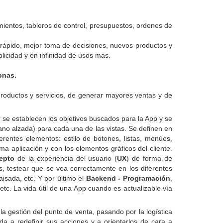
cimientos, tableros de control, presupuestos, ordenes de
 rápido, mejor toma de decisiones, nuevos productos y
blicidad y en infinidad de usos mas.
onas.
productos y servicios, de generar mayores ventas y de
r se establecen los objetivos buscados para la App y se
no alzada) para cada una de las vistas. Se definen en
entes elementos: estilo de botones, listas, menúes,
a aplicación y con los elementos gráficos del cliente.
epto
de la experiencia del usuario (
UX
) de forma de
s, testear que se vea correctamente en los diferentes
aisada, etc. Y por último el
Backend - Programación
,
tc. La vida útil de una App cuando es actualizable vía
a gestión del punto de venta, pasando por la logística
a a redefinir sus acciones y a orientarlos de cara a