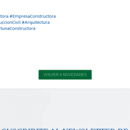
tora
#EmpresaConstructora
ccionCivil
#Arquitectura
tunaConstructora
VOLVER A NOVEDADES