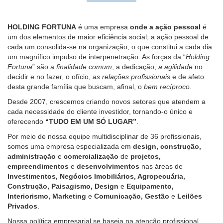
HOLDING FORTUNA
é uma empresa
onde a ação pessoal
é
um dos elementos de maior eficiência social; a ação pessoal de
cada um consolida-se na organização, o que constitui a cada dia
um magnífico impulso de interpenetração. As forças da “
Holding
Fortuna
” são a
finalidade comum
, a dedicação,
a agilidade
no
decidir e no fazer, o ofício,
as relações profissionais
e de afeto
desta grande família que buscam, afinal, o
bem recíproco.
Desde 2007, crescemos criando novos setores que atendem a
cada necessidade do cliente investidor, tornando-o único e
oferecendo
“TUDO EM UM SÓ LUGAR”
.
Por meio de nossa equipe multidisciplinar de 36 profissionais,
somos uma empresa especializada em
design, construção,
administração
e
comercialização
de
projetos,
empreendimentos
e
desenvolvimentos
nas áreas de
Investimentos, Negócios Imobiliários, Agropecuária,
Construção, Paisagismo, Design
e
Equipamento,
Interiorismo, Marketing
e
Comunicação, Gestão
e
Leilões
Privados
.
Nossa política empresarial se baseia na atenção profissional